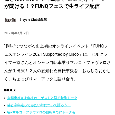
が聞ける！？FUNQフェスで生ライブ配信
Bicycle Club編集部
2021年03月12日
“趣味”でつながる史上初のオンラインイベント「FUNQフ
ェスオンライン2021 Supported by Cisco」に、ヒルクラ
イマー篠さんとオシャレ自転車乗りマルコ・ファヴァロさ
んが生出演！２人の底知れぬ自転車愛を、おもしろおかし
く、ちょっぴりマニアックに語り合う。
INDEX
自転車好きよ集まれ！ゲストと語る特別トーク
篠と今年走ってみたい峠について語ろう！
篠×マルコ・ファヴァロの自転車“沼”トークも