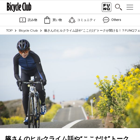
読み物
買い物
コミュニティ
Others
TOP
Bicycle Club
篠さんのヒルクライム話や“ここだけ”トークが聞ける！？FUNQフ
篠さんのヒルクライム話や“ここだけ”トーク