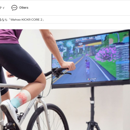
ティ
Others
「Wahoo KICKR CORE 2」