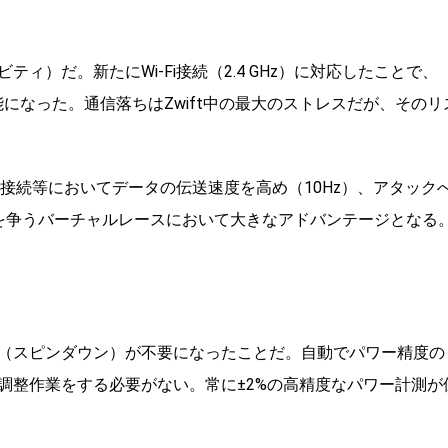
）だ。新たにWi-Fi接続（2.4 GHz）に対応したことで、
可能になった。通信落ちはZwift中の最大のストレスだが、そのリ
i接続等においてデータの伝送速度を高め（10Hz）、アタック
を争うバーチャルレースにおいて大きなアドバンテージとなる
（スピンダウン）が不要になったことだ。自動でパワー精度の
調整作業をする必要がない。常に±2%の高精度なパワー計測が