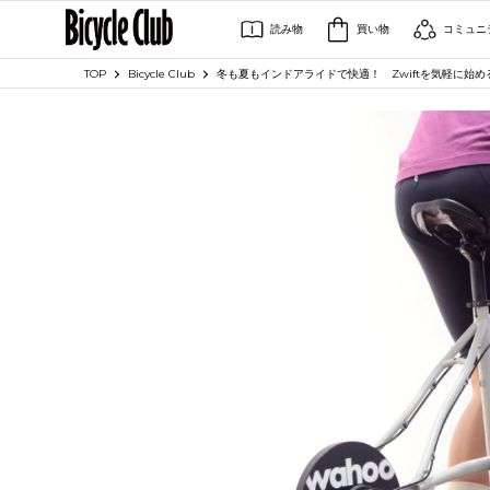
読み物
買い物
コミュニ
TOP
Bicycle Club
冬も夏もインドアライドで快適！ Zwiftを気軽に始めるなら