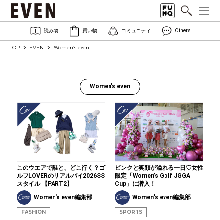
読み物
買い物
コミュニティ
Others
TOP
EVEN
Women’s even
Women’s even
このウエアで誰と、どこ行く？ゴ
ピンクと笑顔が溢れる一日♡女性
ルフLOVERのリアルバイ2026SS
限定「Women’s Golf JGGA
スタイル 【PART2】
Cup」に潜入！
Women's even編集部
Women's even編集部
FASHION
SPORTS