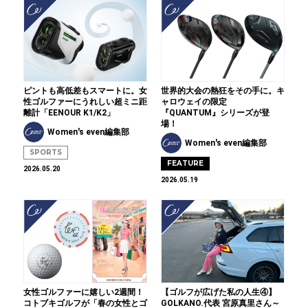
ピントも高低差もスマートに。女
世界的大会の熱狂をその手に。キ
性ゴルファーにうれしい超ミニ距
ャロウェイの限定
離計「EENOUR K1/K2」
『QUANTUM』シリーズが登
場！
Women's even編集部
Women's even編集部
SPORTS
FEATURE
2026.05.20
2026.05.19
女性ゴルファーに嬉しい2週間！
【ゴルフが広げた私の人生④】
コトブキゴルフが「春の女性とゴ
GOLKANO.代表 宮原真里さん～