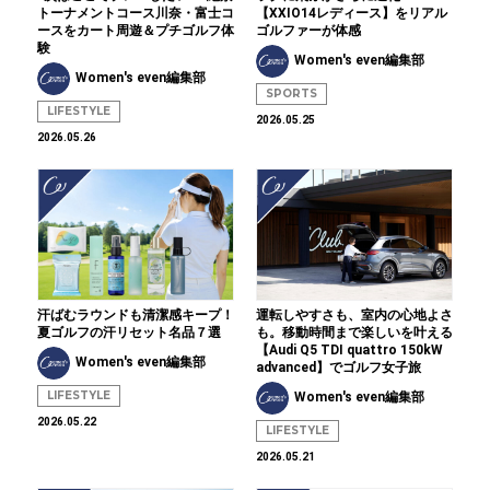
トーナメントコース川奈・富士コ
【XXIO14レディース】をリアル
ースをカート周遊＆プチゴルフ体
ゴルファーが体感
験
Women's even編集部
Women's even編集部
SPORTS
LIFESTYLE
2026.05.25
2026.05.26
汗ばむラウンドも清潔感キープ！
運転しやすさも、室内の心地よさ
夏ゴルフの汗リセット名品７選
も。移動時間まで楽しいを叶える
【Audi Q5 TDI quattro 150kW
Women's even編集部
advanced】でゴルフ女子旅
LIFESTYLE
Women's even編集部
2026.05.22
LIFESTYLE
2026.05.21