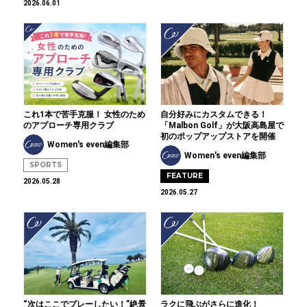
2026.06.01
これ1本で苦手克服！ 女性のため
自分好みにカスタムできる！
のアプローチ専用クラブ
「Malbon Golf」が大阪高島屋で
初のポップアップストアを開催
Women's even編集部
Women's even編集部
SPORTS
FEATURE
2026.05.28
2026.05.27
“次はここでプレーしたい！”絶景
ラクに飛ぶがさらに進化！