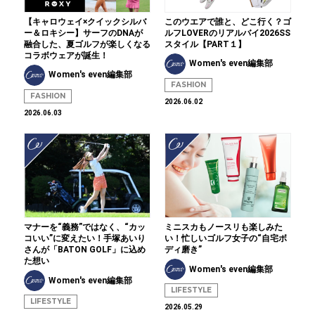
【キャロウェイ×クイックシルバ
このウエアで誰と、どこ行く？ゴ
ー＆ロキシー】サーフのDNAが
ルフLOVERのリアルバイ2026SS
融合した、夏ゴルフが楽しくなる
スタイル【PART１】
コラボウェアが誕生！
Women's even編集部
Women's even編集部
FASHION
FASHION
2026.06.02
2026.06.03
マナーを“義務”ではなく、“カッ
ミニスカもノースリも楽しみた
コいい”に変えたい！手塚あいり
い！忙しいゴルフ女子の“自宅ボ
さんが「BATON GOLF」に込め
ディ磨き”
た想い
Women's even編集部
Women's even編集部
LIFESTYLE
LIFESTYLE
2026.05.29