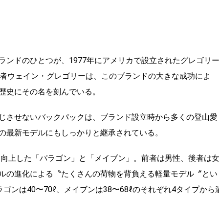
ランドのひとつが、1977年にアメリカで設立されたグレゴリ
業者ウェイン・グレゴリーは、このブランドの大きな成功によ
歴史にその名を刻んでいる。
じさせないバックパックは、ブランド設立時から多くの登山愛
の最新モデルにもしっかりと継承されている。
より向上した「パラゴン」と「メイブン」。前者は男性、後者は
ルの進化による〝たくさんの荷物を背負える軽量モデル〞とい
ンは40〜70ℓ、メイブンは38〜68ℓのそれぞれ4タイプから