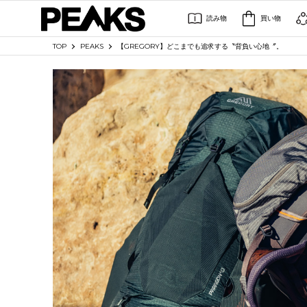
読み物
買い物
TOP
PEAKS
【GREGORY】どこまでも追求する〝背負い心地〞。