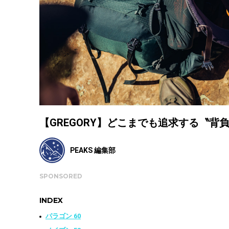
【GREGORY】どこまでも追求する〝背
PEAKS 編集部
SPONSORED
INDEX
パラゴン 60