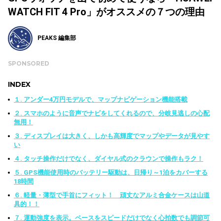
WATCH FIT 4 Pro」がオススメの７つの理由
PEAKS 編集部
SPONSORED
INDEX
１. アンダー4万円モデルで、マップナビゲーション機能搭載
２. スマホのように音声でナビをしてくれるので、分岐見逃しの心配
無用！
３. ディスプレイは大きく、しかも高輝度でマップやデータが見やす
い
４. タッチ操作だけでなく、ダイヤル式のクラウンで操作もラク！
５. GPS機能使用時のバッテリー駆動は、日帰り～1泊をカバーする
18時間
６. 軽量・薄型で手首にフィット！ 頑丈なアルミ合金ケースは山道
具的！！
７. 運動強度を表示。ペースをスピードだけでなく心拍数でも調節可