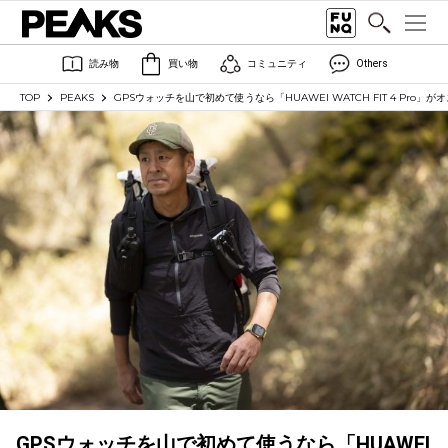
読み物
買い物
コミュニティ
Others
TOP
PEAKS
GPSウォッチを山で初めて使うなら「HUAWEI WATCH FIT 4 Pro」
GPSウォッチを山で初めて使うなら「HUAWEI