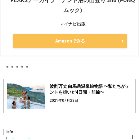
PEAKSアーカイブ テント泊の山登り 2nd (FUNQ
ムック)
マイナビ出版
Amazonでみる
＊＊＊＊＊
波乱万丈 白馬岳温泉旅物語 〜私たちがテ
ントを担いだ4日間・前編〜
2021年07月23日
Info