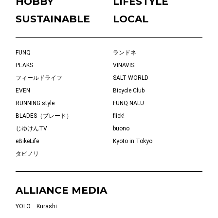
HOBBY
LIFESTYLE
SUSTAINABLE
LOCAL
FUNQ
ランドネ
PEAKS
VINAVIS
フィールドライフ
SALT WORLD
EVEN
Bicycle Club
RUNNING style
FUNQ NALU
BLADES（ブレード）
flick!
じゆけんTV
buono
eBikeLife
Kyoto in Tokyo
タビノリ
ALLIANCE MEDIA
YOLO
Kurashi