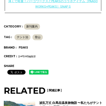
薄くて軽量！パーゴワークスとPEAKSのコラボアイテム［PAAGO
WORKS×PEAKS］SNAP S
CATEGORY :
新刊案内
TAG :
テント泊
登山
BRAND :
PEAKS
CREDIT :
文◉PEAKS編集部
SHARE
RELATED
[ 関連記事 ]
波乱万丈 白馬岳温泉旅物語 〜私たちがテント