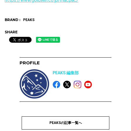
https://www.goldwin.co.jp/macpac/
BRAND :
PEAKS
SHARE
PROFILE
PEAKS 編集部
PEAKSの記事一覧へ