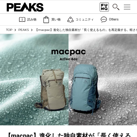
読み物
買い物
コミュニティ
Others
TOP
PEAKS
【macpac】進化した独自素材が「長く使えるもの」を再定義する。軽さ
【macpac】進化した独自素材が「長く使える