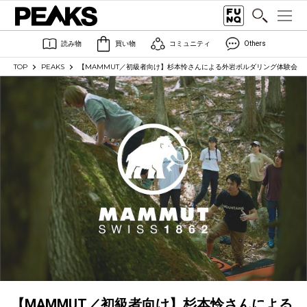
読み物
買い物
コミュニティ
Others
TOP
PEAKS
【MAMMUT／初級者向け】杉本怜さんによる外岩ボルダリング体験会
【MAMMUT／初級者向け】杉本怜さんによる