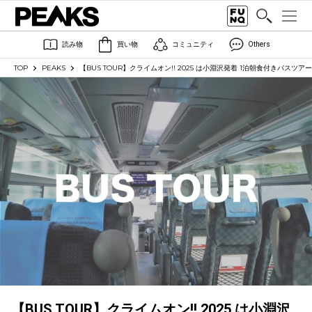
読み物
買い物
コミュニティ
Others
TOP
PEAKS
【BUS TOUR】クライムオン!! 2025 は小淵沢発着 1泊朝食付きバスツ
【BUS TOUR】クライムオン!! 2025 は小淵沢