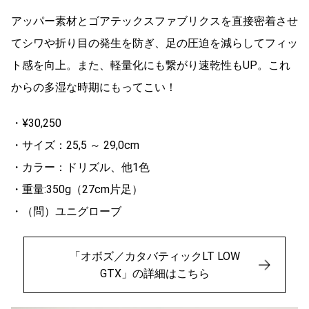
アッパー素材とゴアテックスファブリクスを直接密着させ
てシワや折り目の発生を防ぎ、足の圧迫を減らしてフィッ
ト感を向上。また、軽量化にも繋がり速乾性もUP。これ
からの多湿な時期にもってこい！
・¥30,250
・サイズ：25,5 ～ 29,0cm
・カラー：ドリズル、他1色
・重量:350g（27cm片足）
・（問）ユニグローブ
「オボズ／カタバティックLT LOW
GTX」の詳細はこちら