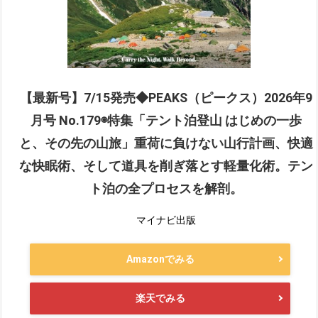
【最新号】7/15発売◆PEAKS（ピークス）2026年9
月号 No.179◉特集「テント泊登山 はじめの一歩
と、その先の山旅」重荷に負けない山行計画、快適
な快眠術、そして道具を削ぎ落とす軽量化術。テン
ト泊の全プロセスを解剖。
マイナビ出版
Amazonでみる
楽天でみる