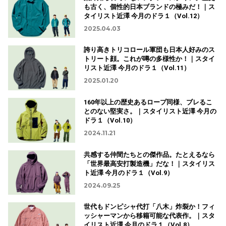
も古く、個性的日本ブランドの極みだ！｜ス
タイリスト近澤 今月のドラ１（Vol.12）
2025.04.03
誇り高きトリコロール軍団も日本人好みのス
トリート顔。これが噂の多様性か！｜スタイ
リスト近澤 今月のドラ１（Vol.11）
2025.01.20
160年以上の歴史あるロープ同様、ブレるこ
とのない堅実さ。｜スタイリスト近澤 今月の
ドラ１（Vol.10）
2024.11.21
共感する仲間たちとの傑作品。たとえるなら
「世界最高安打製造機」だな！｜スタイリス
ト近澤 今月のドラ１（Vol.9）
2024.09.25
世代もドンピシャ代打「八木」炸裂か！フィ
ッシャーマンから移籍可能な代表作。｜スタ
イリスト近澤 今月のドラ１（Vol.8）