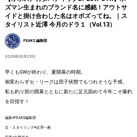
ズマン生まれのブランド名に感銘！アウトサ
イドと掛け合わした名はオボズってね。｜ス
タイリスト近澤 今月のドラ１（Vol.13）
PEAKS 編集部
2025年05月23日
早くもGWが終わり、夏開幕の時期。
相変わらずセ・リーグは団子状態でもつれそうな予感。
私も釣り部の開幕とともに新たに足元固めて今年こそ爆釣
を目指す！
編集◉PEAKS編集部
文・スタイリング◉近澤一雅