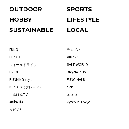
OUTDOOR
SPORTS
HOBBY
LIFESTYLE
SUSTAINABLE
LOCAL
FUNQ
ランドネ
PEAKS
VINAVIS
フィールドライフ
SALT WORLD
EVEN
Bicycle Club
RUNNING style
FUNQ NALU
BLADES（ブレード）
flick!
じゆけんTV
buono
eBikeLife
Kyoto in Tokyo
タビノリ