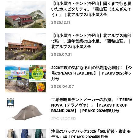
【山小屋泊・テント泊登山】隅々まで行き届
いたホスピタリティ。「燕山荘（えんざんそ
う）」｜北アルプス山小屋大全
2025.12.11
【山小屋泊・テント泊登山】北アルプス南部
で唯一、通年営業の山小屋。「西穂山荘」｜
北アルプス山小屋大全
2025.07.31
2026年度の気になる山の話題をお届け！【今
号のPEAKS HEADLINE】｜PEAKS 2026年5
月号
2026.04.07
世界最軽量テントメーカーの矜持。「TERRA
NOVA（テラノヴァ）」【PEAKS PICKUP
BRAND 2026】｜PEAKS 2026年5月号
SPONSORED
注目のバックパック2026「50L前後・縦走モ
デル」編｜PEAKS 2026年5月号