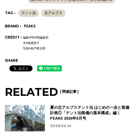
TAG :
テント泊
北アルプス
BRAND :
PEAKS
CREDIT :
編集◉PEAKS編集部
文◉福瀧智子
写真◉加戸昭太郎
SHARE
RELATED
[ 関連記事 ]
夏の北アルプステント泊 はじめの一歩と装備
計画①「テント泊装備の基本構成」編｜
PEAKS 2026年5月号
2026.04.14