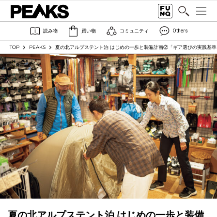
読み物
買い物
コミュニティ
Others
TOP
PEAKS
夏の北アルプステント泊 はじめの一歩と装備計画②「ギア選びの実践基準・山
夏の北アルプステント泊 はじめの一歩と装備