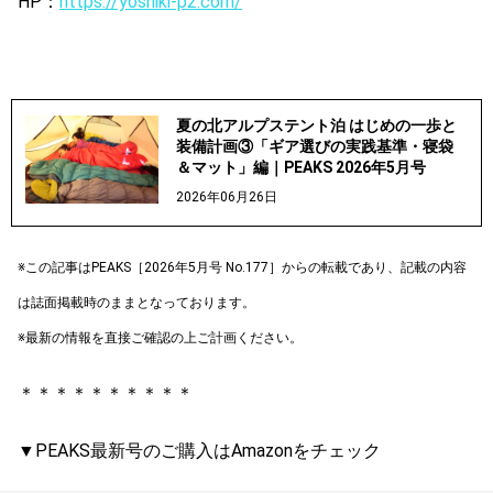
HP：
https://yoshiki-p2.com/
夏の北アルプステント泊 はじめの一歩と
装備計画③「ギア選びの実践基準・寝袋
＆マット」編｜PEAKS 2026年5月号
2026年06月26日
※この記事はPEAKS［2026年5月号 No.177］からの転載であり、記載の内容
は誌面掲載時のままとなっております。
※最新の情報を直接ご確認の上ご計画ください。
＊＊＊＊＊＊＊＊＊＊
▼PEAKS最新号のご購入はAmazonをチェック