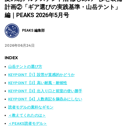
計画②「ギア選びの実践基準・山岳テント」
編｜PEAKS 2026年5月号
PEAKS 編集部
2026年06月24日
INDEX
山岳テントの選び方
KEYPOINT【1】設営が直感的かどうか
KEYPOINT【2】高い耐風・耐候性
KEYPOINT【3】出入り口と前室の使い勝手
KEYPOINT【4】人数表記を鵜呑みにしない
読者モデルの素朴なギモン
＜教えてくれたのは＞
＜PEAKS読者モデル＞