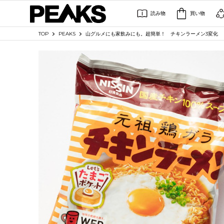
読み物
買い物
TOP
PEAKS
山グルメにも家飲みにも。超簡単！ チキンラーメン3変化