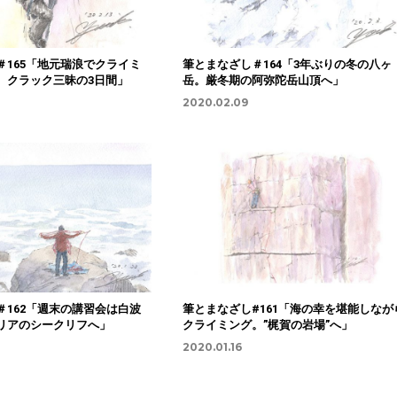
＃165「地元瑞浪でクライミ
筆とまなざし＃164「3年ぶりの冬の八ヶ
。クラック三昧の3日間」
岳。厳冬期の阿弥陀岳山頂へ」
2020.02.09
＃162「週末の講習会は白波
筆とまなざし#161「海の幸を堪能しなが
リアのシークリフへ」
クライミング。”梶賀の岩場”へ」
2020.01.16