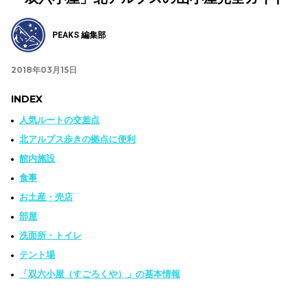
PEAKS 編集部
2018年03月15日
INDEX
人気ルートの交差点
北アルプス歩きの拠点に便利
館内施設
食事
お土産・売店
部屋
洗面所・トイレ
テント場
「双六小屋（すごろくや）」の基本情報