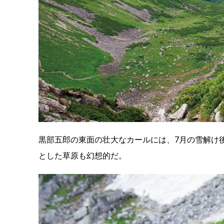
黒部五郎の東面の壮大なカールには、7月の雪解け
とした草原も幻想的だ。