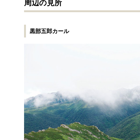
周辺の見所
黒部五郎カール