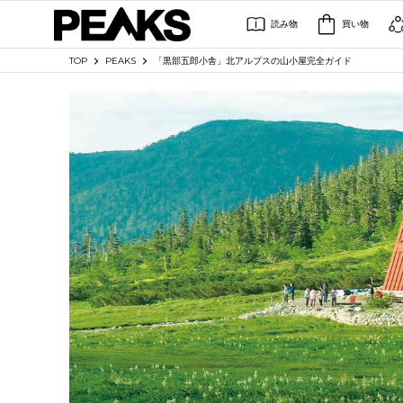
読み物
買い物
TOP
PEAKS
「黒部五郎小舎」北アルプスの山小屋完全ガイド