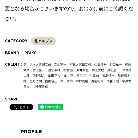
更となる場合がございますので、お出かけ前にご確認くだ
さい。
CATEGORY :
北アルプス
BRAND :
PEAKS
CREDIT :
テキスト／渡辺幸雄 森山憲一 写真／宮田幸司 仁田慎吾 野口祐一 後藤
武久 宮上晃一 渡辺幸雄 杉村 航 新井和也 井上大助 森山憲一 高橋庄
太郎 岡野朋之 亀田正人 梶山 正 三宅 岳 内田 修 矢島慎一 加戸昭太
郎 星野秀樹 西田省三 太田孝則 中村成勝 泥谷範幸 大森千歳 宇津木
昌樹 山小屋提供
SHARE
PROFILE