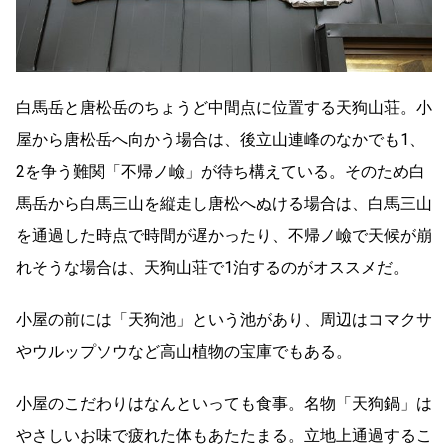
白馬岳と唐松岳のちょうど中間点に位置する天狗山荘。小
屋から唐松岳へ向かう場合は、後立山連峰のなかでも1、
2を争う難関「不帰ノ嶮」が待ち構えている。そのため白
馬岳から白馬三山を縦走し唐松へぬける場合は、白馬三山
を通過した時点で時間が遅かったり、不帰ノ嶮で天候が崩
れそうな場合は、天狗山荘で1泊するのがオススメだ。
小屋の前には「天狗池」という池があり、周辺はコマクサ
やウルップソウなど高山植物の宝庫でもある。
小屋のこだわりはなんといっても食事。名物「天狗鍋」は
やさしいお味で疲れた体もあたたまる。立地上通過するこ