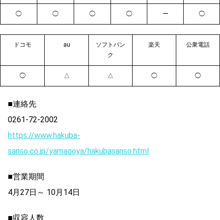
◯
◯
◯
◯
ー
◯
ドコモ
au
ソフトバン
楽天
公衆電話
ク
◯
△
△
◯
◯
■連絡先
0261-72-2002
https://www.hakuba-
sanso.co.jp/yamagoya/hakubasanso.html
■営業期間
4月27日～ 10月14日
■収容人数