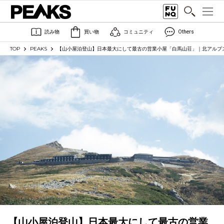
読み物
買い物
コミュニティ
Others
TOP
PEAKS
【山小屋泊登山】日本最大にして最古の営業小屋「白馬山荘」｜北アルプ
【山小屋泊登山】日本最大にして最古の営業