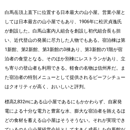
白馬岳頂上直下に位置する日本最大の山小屋。営業小屋と
しては日本最古の山小屋でもあり、1906年に松沢貞逸氏
が創設した。白馬山案内人組合を創設し初代組合長も担
い、近代登山の発展に尽力した人物でもある。宿泊棟は第
1新館、第2新館、第3新館の3棟あり、第3新館の1階が宿
泊者の食堂となる。そのほか別棟にレストランがあり、立
ち寄りの登山者も利用できる。軽食の名物は信州丼だ。ま
た宿泊者の特別メニューとして提供されるビーフシチュー
はクオリティが高く、おいしいと評判。
標高2,832mにある山小屋であるにもかかわらず、自家発
電による十分な電力と豊富な水、膨大な宿泊者を賄えるほ
どの食材を蓄える山小屋はそうそうない。それが実現でき
ているのも山小屋経営会社として大きく成長した白馬館だ