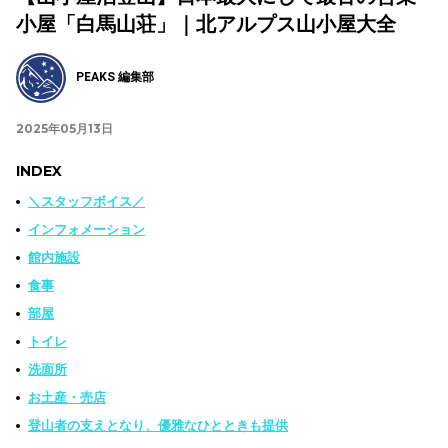
小屋「白馬山荘」｜北アルプス山小屋大全
PEAKS 編集部
2025年05月13日
INDEX
＼スタッフボイス／
インフォメーション
館内施設
食事
部屋
トイレ
洗面所
お土産・売店
登山者の支えとなり、優雅なひとときも提供