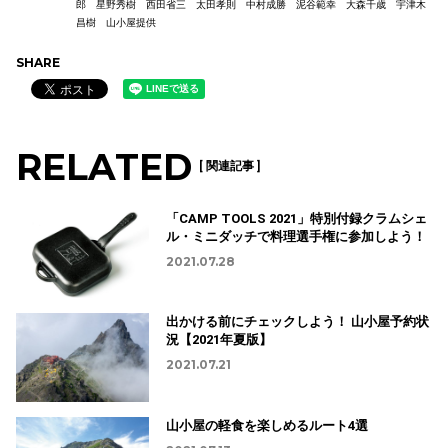
郎 星野秀樹 西田省三 太田孝則 中村成勝 泥谷範幸 大森千歳 宇津木
昌樹 山小屋提供
SHARE
RELATED
[ 関連記事 ]
「CAMP TOOLS 2021」特別付録クラムシェ
ル・ミニダッチで料理選手権に参加しよう！
2021.07.28
出かける前にチェックしよう！ 山小屋予約状
況【2021年夏版】
2021.07.21
山小屋の軽食を楽しめるルート4選