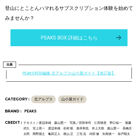
登山にとことんハマれるサブスクリプション体験を始めて
みませんか？
PEAKS BOX 詳細はこちら
出典
PEAKS特別編集 北アルプス山小屋ガイド【改訂版】
CATEGORY :
北アルプス
山小屋ガイド
BRAND :
PEAKS
CREDIT :
テキスト／渡辺幸雄 森山憲一 写真／宮田幸司 仁田慎吾 野口祐一 後藤
武久 宮上晃一 渡辺幸雄 杉村 航 新井和也 井上大助 森山憲一 高橋庄
太郎 岡野朋之 亀田正人 梶山 正 三宅 岳 内田 修 矢島慎一 加戸昭太