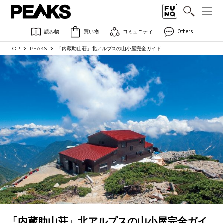
読み物
買い物
コミュニティ
Others
TOP
PEAKS
「内蔵助山荘」北アルプスの山小屋完全ガイド
「内蔵助山荘」北アルプスの山小屋完全ガイ