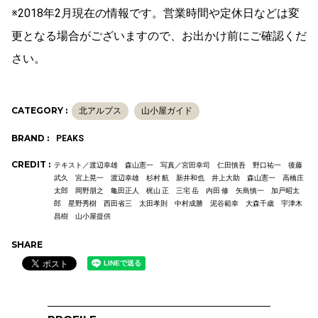
※2018年2月現在の情報です。営業時間や定休日などは変
更となる場合がございますので、お出かけ前にご確認くだ
さい。
CATEGORY :
北アルプス
山小屋ガイド
BRAND :
PEAKS
CREDIT :
テキスト／渡辺幸雄 森山憲一 写真／宮田幸司 仁田慎吾 野口祐一 後藤
武久 宮上晃一 渡辺幸雄 杉村 航 新井和也 井上大助 森山憲一 高橋庄
太郎 岡野朋之 亀田正人 梶山 正 三宅 岳 内田 修 矢島慎一 加戸昭太
郎 星野秀樹 西田省三 太田孝則 中村成勝 泥谷範幸 大森千歳 宇津木
昌樹 山小屋提供
SHARE