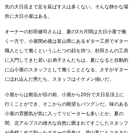
先の大日岳まで足を延ばす人は多くない。そんな静かな場
所に大日小屋はある。
オーナーの杉田健司さんは、夏の3カ月間は大日小屋で働
く一方で、小屋閉め後は富山県にあるギター工房でギター
職人として働くというふたつの顔を持つ。杉田さんの工房
に入門してきた若いお弟子さんたちは、夏になると自動的
に山小屋のスタッフとして働くこととなる。さすがギター
にほれ込んだ男たち、スタッフはイケメン揃いだ。
小屋からは剱岳が目の前。小屋から20分で大日岳頂上に
行くことができ、そこからの眺望もバツグンだ。味のある
小屋の雰囲気が気に入ってリピーターも多いとか。夏の
間、北アルプスの雄大な自然に囲まれてすごしたスタッフ
が丹精こめて削ったギターの音色は、登山客にもステキな