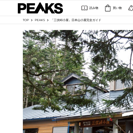
読み物
買い物
TOP
PEAKS
「三伏峠小屋」日本山小屋完全ガイド