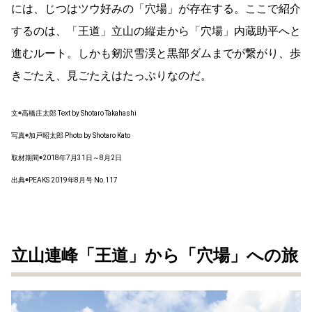
には、じつはツウ好みの「穴場」が存在する。ここで紹介
するのは、「王道」立山の縦走から「穴場」内蔵助平へと
進むルート。しかも剱沢雪渓と黒部ダムまでが繋がり、歩
きごたえ、見ごたえはたっぷりなのだ。
文◉高橋庄太郎 Text by Shotaro Takahashi
写真◉加戸昭太郎 Photo by Shotaro Kato
取材期間◉2018年7月31日～8月2日
出典◉PEAKS 2019年8月号 No.117
立山連峰「王道」から「穴場」への旅