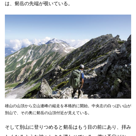
は、剱岳の先端が覗いている。
雄山の山頂から立山連峰の縦走を本格的に開始。中央左の白っぽい山が
別山で、その奥に剱岳の山頂付近が見えている。
そして別山に登りつめると剱岳はもう目の前にあり、拝み