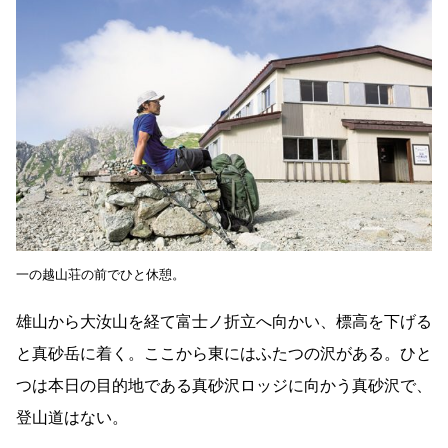
一の越山荘の前でひと休憩。
雄山から大汝山を経て富士ノ折立へ向かい、標高を下げる
と真砂岳に着く。ここから東にはふたつの沢がある。ひと
つは本日の目的地である真砂沢ロッジに向かう真砂沢で、
登山道はない。