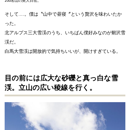
200名山の奥大日岳。
そして……。僕は〝山中で昼寝〞という贅沢を味わいたか
った。
北アルプス三大雪渓のうち、いちばん僕好みなのが剱沢雪
渓だ。
白馬大雪渓は開放的で気持ちいいが、開けすぎている。
目の前には広大な砂礫と真っ白な雪
渓。立山の広い稜線を行く。