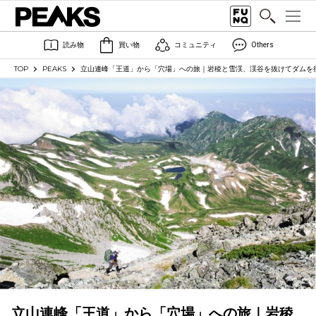
読み物
買い物
コミュニティ
Others
TOP
PEAKS
立山連峰「王道」から「穴場」への旅｜岩稜と雪渓、渓谷を抜けてダムを行く！
立山連峰「王道」から「穴場」への旅｜岩稜