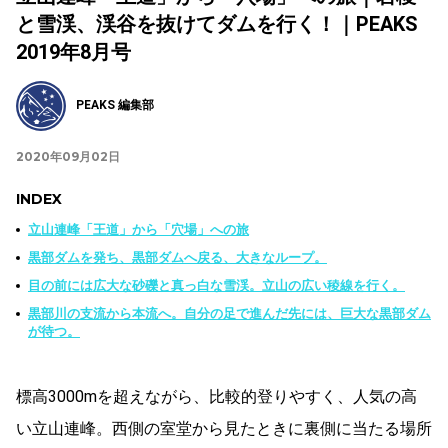
と雪渓、渓谷を抜けてダムを行く！｜PEAKS
2019年8月号
PEAKS 編集部
2020年09月02日
INDEX
立山連峰「王道」から「穴場」への旅
黒部ダムを発ち、黒部ダムへ戻る、大きなループ。
目の前には広大な砂礫と真っ白な雪渓。立山の広い稜線を行く。
黒部川の支流から本流へ。自分の足で進んだ先には、巨大な黒部ダム
が待つ。
標高3000mを超えながら、比較的登りやすく、人気の高
い立山連峰。西側の室堂から見たときに裏側に当たる場所