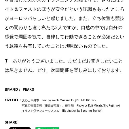
イト＆ファストのほうが安全だという認識もあったところ
がヨーロッパらしいと感じました。また、立ち位置も競技
との関わりも違う私たち3人ですが、自然の中では自分の
感覚で周囲を観て、自律して行動できることが必須だとい
う意識を共有していたことは興味深いものでした。
T
ありがとうございました。まだまだお聞きしたいこと
は尽きません。ぜひ、次回開催を楽しみにしております。
BRAND :
PEAKS
CREDIT :
文◎山本晃市 Text by Koichi Yamamoto（DO Mt. BOOK）
写真◎宮田幸司（座談会写真）、藤巻翔 Photo by Koji Miyata, Sho Fujimaki
イラスト◎ゼンヨージススム Illsutration by Susumu Zenyoji
SHARE