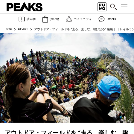
読み物
買い物
コミュニティ
Others
TOP
PEAKS
アウトドア・フィールドを “走る、楽しむ、駆け登る” 後編｜ トレイル
アウトドア・フィールドを “走る、楽しむ、駆