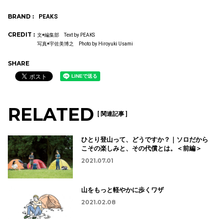
BRAND :
PEAKS
CREDIT :
文◉編集部 Text by PEAKS
写真◉宇佐美博之 Photo by Hiroyuki Usami
SHARE
RELATED
[ 関連記事 ]
ひとり登山って、どうですか？｜ソロだから
こその楽しみと、その代償とは。＜前編＞
2021.07.01
山をもっと軽やかに歩くワザ
2021.02.08