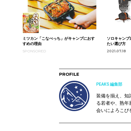
ミツカン「こなべっち」がキャンプにおす
ソロキャンプ
すめの理由
たい選び方
SPONSORED
2021.07.18
PROFILE
PEAKS 編集部
装備を揃え、知
る若者や、熟年
会いによろこび