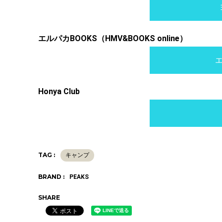
エルパカBOOKS（HMV&BOOKS online）
エ
Honya Club
TAG :
キャンプ
BRAND :
PEAKS
SHARE