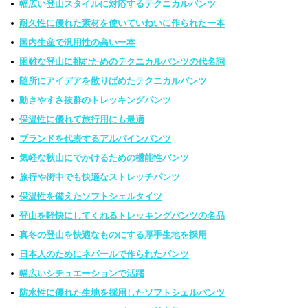
幅広い登山スタイルに対応するテクニカルパンツ
耐久性に優れた素材を使いていねいに作られた一本
国内生産で汎用性の高い一本
困難な登山に挑むためのテクニカルパンツの代名詞
随所にアイデアを散りばめたテクニカルパンツ
動きやすさ抜群のトレッキングパンツ
保温性に優れて旅行用にも最適
ブランドを代表するアルパインパンツ
気軽な秋山にでかけるための機能性パンツ
旅行や街中でも快適なストレッチパンツ
保温性を備えたソフトシェルタイツ
登山を軽快にしてくれるトレッキングパンツの名品
真冬の登山を快適なものにする厚手生地を採用
日本人のためにネパールで作られたパンツ
幅広いシチュエーションで活躍
防水性に優れた生地を採用したソフトシェルパンツ