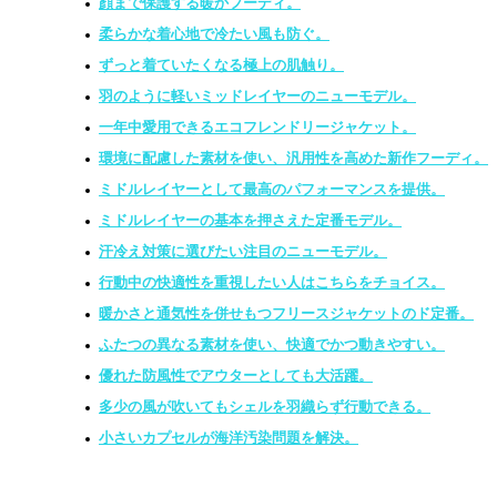
顔まで保護する暖かフーディ。
柔らかな着心地で冷たい風も防ぐ。
ずっと着ていたくなる極上の肌触り。
羽のように軽いミッドレイヤーのニューモデル。
一年中愛用できるエコフレンドリージャケット。
環境に配慮した素材を使い、汎用性を高めた新作フーディ。
ミドルレイヤーとして最高のパフォーマンスを提供。
ミドルレイヤーの基本を押さえた定番モデル。
汗冷え対策に選びたい注目のニューモデル。
行動中の快適性を重視したい人はこちらをチョイス。
暖かさと通気性を併せもつフリースジャケットのド定番。
ふたつの異なる素材を使い、快適でかつ動きやすい。
優れた防風性でアウターとしても大活躍。
多少の風が吹いてもシェルを羽織らず行動できる。
小さいカプセルが海洋汚染問題を解決。