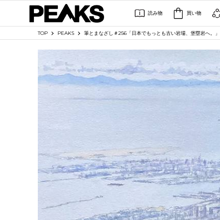
読み物
買い物
TOP
PEAKS
筆とまなざし＃256「日本でもっとも古い岩場、堡塁岩へ。」