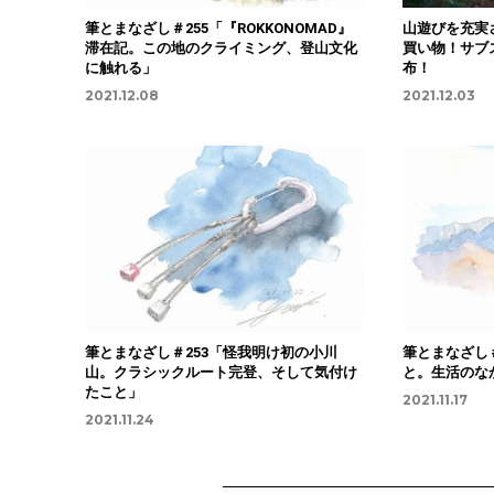
筆とまなざし＃255「『ROKKONOMAD』
山遊びを充実
滞在記。この地のクライミング、登山文化
買い物！サブ
に触れる」
布！
2021.12.08
2021.12.03
筆とまなざし＃253「怪我明け初の小川
筆とまなざし
山。クラシックルート完登、そして気付け
と。生活のな
たこと」
2021.11.17
2021.11.24