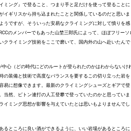
イミング』で登ること、つまり手と足だけを使って登ることに
がイギリスから持ち込まれたことと関係しているのだと思いま
ようですが、そういった安易なクライミングに対して憤りを感
RCCのメンバーでもあった山埜三郎氏によって、ほぼフリーソ
いクライミング技術をここで磨いて、国内外の山へ赴いたんで
らいが中心（どの時代にどのルートが登られたのかはわからないけ
時の装備と技術で高度なバランスを要するこの切り立った岩を
容易に想像できます。最新のクライミングシューズとギアで登
。当然、ピトン連打の人工登攀で登っていたのかと思っていま
ライミング思想が影響を与えていたとは思いもよりませんでし
あるところに良い酒ができるように、いい岩場があるところに