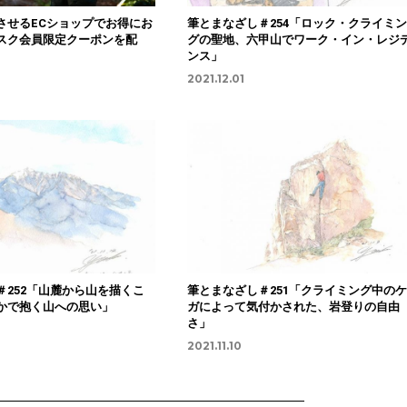
させるECショップでお得にお
筆とまなざし＃254「ロック・クライミン
スク会員限定クーポンを配
グの聖地、六甲山でワーク・イン・レジ
ンス」
2021.12.01
＃252「山麓から山を描くこ
筆とまなざし＃251「クライミング中のケ
かで抱く山への思い」
ガによって気付かされた、岩登りの自由
さ」
2021.11.10