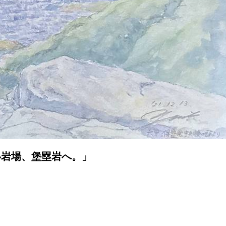
い岩場、堡塁岩へ。」