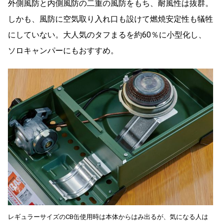
外側風防と内側風防の二重の風防をもち、耐風性は抜群。
しかも、風防に空気取り入れ口も設けて燃焼安定性も犠牲
にしていない。大人気のタフまるを約60％に小型化し、
ソロキャンパーにもおすすめ。
レギュラーサイズのCB缶使用時は本体からはみ出るが、気になる人は