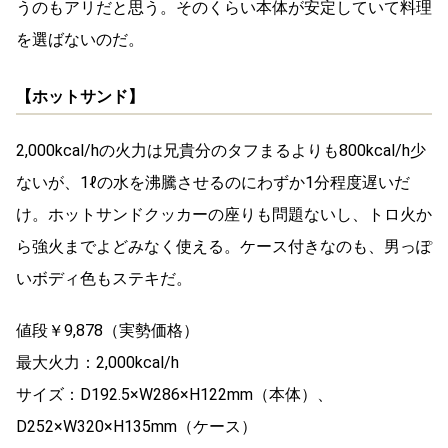
うのもアリだと思う。そのくらい本体が安定していて料理
を選ばないのだ。
【ホットサンド】
2,000kcal/hの火力は兄貴分のタフまるよりも800kcal/h少
ないが、1ℓの水を沸騰させるのにわずか1分程度遅いだ
け。ホットサンドクッカーの座りも問題ないし、トロ火か
ら強火までよどみなく使える。ケース付きなのも、男っぽ
いボディ色もステキだ。
値段￥9,878（実勢価格）
最大火力：2,000kcal/h
サイズ：D192.5×W286×H122mm（本体）、
D252×W320×H135mm（ケース）