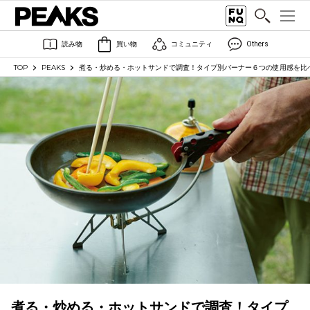
読み物
買い物
コミュニティ
Others
TOP
PEAKS
煮る・炒める・ホットサンドで調査！タイプ別バーナー６つの使用感を比
煮る・炒める・ホットサンドで調査！タイプ