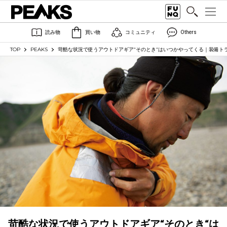
読み物
買い物
コミュニティ
Others
TOP
PEAKS
苛酷な状況で使うアウトドアギア“そのとき“はいつかやってくる｜装備ト
苛酷な状況で使うアウトドアギア“そのとき“は