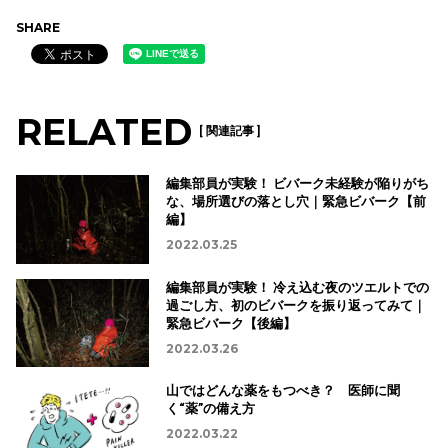
SHARE
RELATED
[ 関連記事 ]
編集部員が実験！ ビバーク未経験が陥りがち
な、場所選びの落とし穴｜緊急ビバーク【前
編】
2022.03.25
編集部員が実験！ 冷え込む夜のツエルトでの
過ごし方、初のビバークを振り返ってみて｜
緊急ビバーク【後編】
2022.03.26
山ではどんな薬をもつべき？ 医師に聞
く“薬”の備え方
2022.03.22