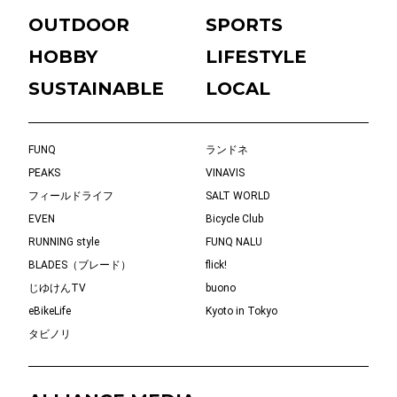
OUTDOOR
SPORTS
HOBBY
LIFESTYLE
SUSTAINABLE
LOCAL
FUNQ
ランドネ
PEAKS
VINAVIS
フィールドライフ
SALT WORLD
EVEN
Bicycle Club
RUNNING style
FUNQ NALU
BLADES（ブレード）
flick!
じゆけんTV
buono
eBikeLife
Kyoto in Tokyo
タビノリ