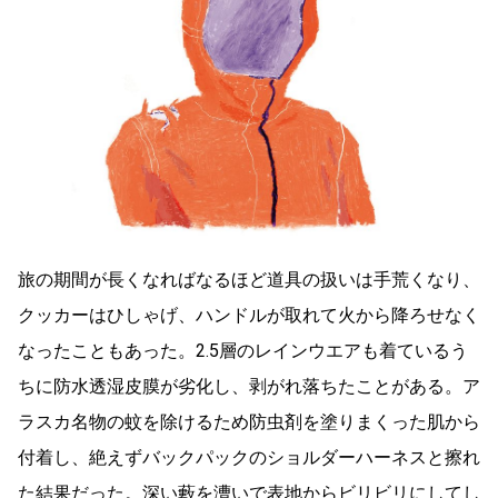
旅の期間が長くなればなるほど道具の扱いは手荒くなり、
クッカーはひしゃげ、ハンドルが取れて火から降ろせなく
なったこともあった。2.5層のレインウエアも着ているう
ちに防水透湿皮膜が劣化し、剥がれ落ちたことがある。ア
ラスカ名物の蚊を除けるため防虫剤を塗りまくった肌から
付着し、絶えずバックパックのショルダーハーネスと擦れ
た結果だった。深い藪を漕いで表地からビリビリにしてし