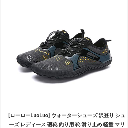
[ローローLuoLuo] ウォーターシューズ 沢登り シュ
ーズ レディース 磯靴 釣り用 靴 滑り止め 軽量 マリ