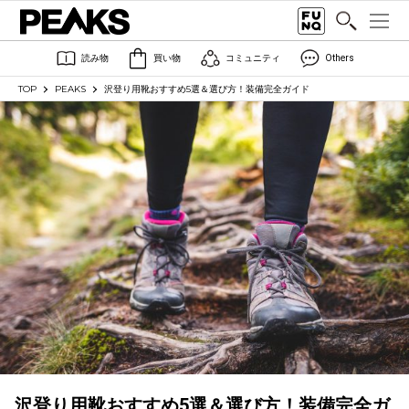
読み物
買い物
コミュニティ
Others
TOP
PEAKS
沢登り用靴おすすめ5選＆選び方！装備完全ガイド
沢登り用靴おすすめ5選＆選び方！装備完全ガ