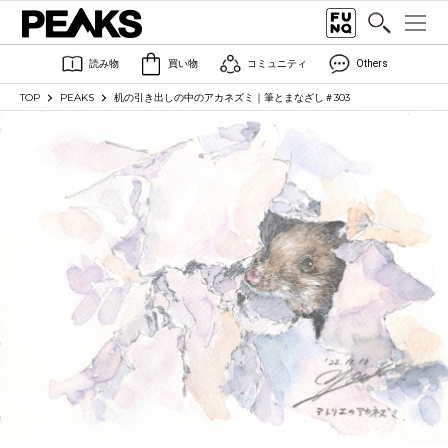
読み物
買い物
コミュニティ
Others
TOP
PEAKS
机の引き出しの中のアカネズミ｜筆とまなざし＃303