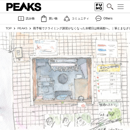
読み物
買い物
コミュニティ
Others
TOP
PEAKS
雨予報でクライミング講習がなくなった水曜日は映画館へ。｜筆とまなざし