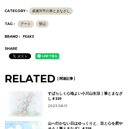
CATEGORY :
成瀬洋平の筆とまなざし
TAG :
アート
登山
BRAND :
PEAKS
SHARE
RELATED
[ 関連記事 ]
すばらしく心地よい小川山生活｜筆とまなざ
し＃339
2023.08.11
山へ行かない日はゆっくりと、目と心を肥や
そう｜筆とまなざし＃338