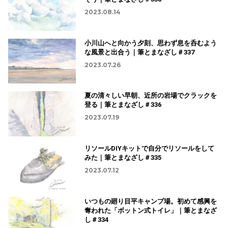
2023.08.14
小川山へと向かう夕刻、思わず息を呑むよう
な風景と出合う｜筆とまなざし＃337
2023.07.26
夏の清々しい早朝、近所の岩場でクラックを
登る｜筆とまなざし＃336
2023.07.19
リソールDIYキットで自分でリソールをして
みた｜筆とまなざし＃335
2023.07.12
いつもの廻り目平キャンプ場。初めて感興を
奪われた「ボットン式トイレ」｜筆とまなざ
し＃334