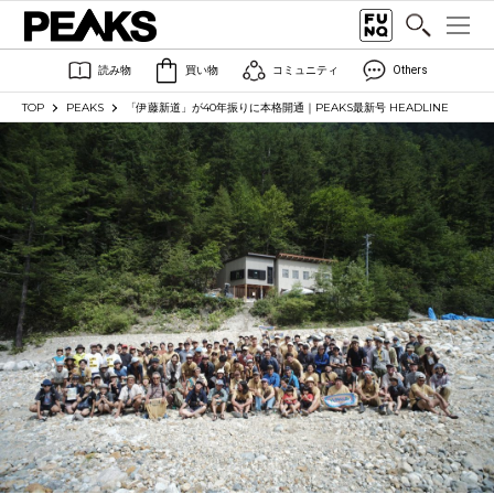
読み物
買い物
コミュニティ
Others
TOP
PEAKS
「伊藤新道」が40年振りに本格開通｜PEAKS最新号 HEADLINE