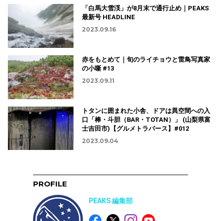
「白馬大雪渓」が8月末で通行止め｜PEAKS
最新号 HEADLINE
2023.09.16
赤をもとめて｜旬のライチョウと雷鳥写真家
の小噺 #13
2023.09.11
トタンに囲まれた小舎、ドアは異空間への入
口「棒・斗胆（BAR・TOTAN）」 (山梨県富
士吉田市)【グルメトラバース】#012
2023.09.04
PROFILE
PEAKS 編集部