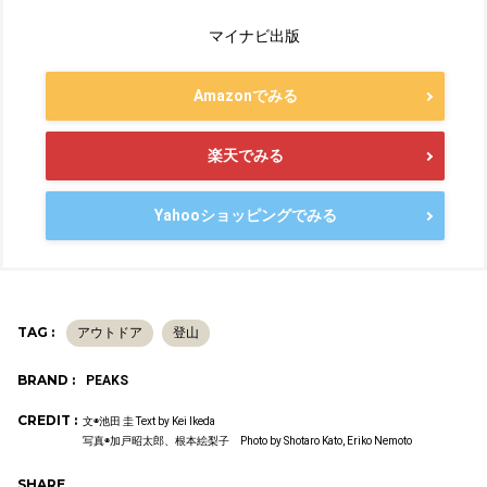
マイナビ出版
Amazonでみる
楽天でみる
Yahooショッピングでみる
TAG :
アウトドア
登山
BRAND :
PEAKS
CREDIT :
文◉池田 圭 Text by Kei Ikeda
写真◉加戸昭太郎、根本絵梨子 Photo by Shotaro Kato, Eriko Nemoto
SHARE