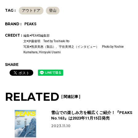
TAG :
アウトドア
登山
BRAND :
PEAKS
CREDIT :
編集◉PEAKS編集部
文◉伊藤俊明 Text by Toshiaki Ito
写真◉熊原美惠（製品）、宇佐美博之（インタビュー） Photo by Yoshie
Kumahara, Hiroyuki Usami
SHARE
RELATED
[ 関連記事 ]
雪山での楽しみ方を幅広くご紹介！『PEAKS
No.163』は2023年11月15日発売
2023.11.10