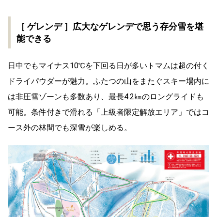
［ ゲレンデ ］広大なゲレンデで思う存分雪を堪
能できる
日中でもマイナス10℃を下回る日が多いトマムは超の付く
ドライパウダーが魅力。ふたつの山をまたぐスキー場内に
は非圧雪ゾーンも多数あり、最長4.2㎞のロングライドも
可能。条件付きで滑れる「上級者限定解放エリア」ではコ
ース外の林間でも深雪が楽しめる。