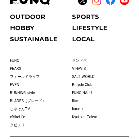
OUTDOOR
SPORTS
HOBBY
LIFESTYLE
SUSTAINABLE
LOCAL
FUNQ
ランドネ
PEAKS
VINAVIS
フィールドライフ
SALT WORLD
EVEN
Bicycle Club
RUNNING style
FUNQ NALU
BLADES（ブレード）
flick!
じゆけんTV
buono
eBikeLife
Kyoto in Tokyo
タビノリ