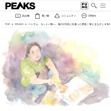
読み物
買い物
コミュニティ
Others
TOP
PEAKS
ベトナム、カットバ島へ。旅の2日目に出逢った景色｜筆とまなざし＃361