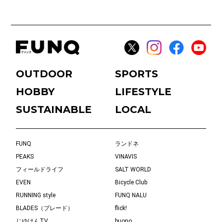
OUTDOOR
SPORTS
HOBBY
LIFESTYLE
SUSTAINABLE
LOCAL
FUNQ
ランドネ
PEAKS
VINAVIS
フィールドライフ
SALT WORLD
EVEN
Bicycle Club
RUNNING style
FUNQ NALU
BLADES（ブレード）
flick!
じゆけんTV
buono