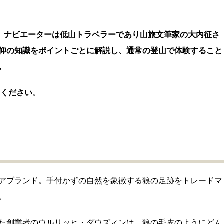
れ、ナビエーターは低山トラベラーであり山旅文筆家の大内征さ
仰の知識をポイントごとに解説し、通常の登山で体験すること
。
加ください
。
アブランド。手付かずの自然を象徴する狼の足跡をトレードマ
。
た創業者のウルリッヒ・ダウズィンは、狼の毛皮のようにどん