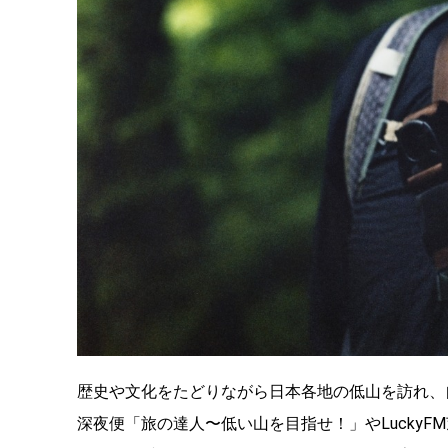
歴史や文化をたどりながら日本各地の低山を訪れ、
深夜便「旅の達人〜低い山を目指せ！」やLuckyFM茨城