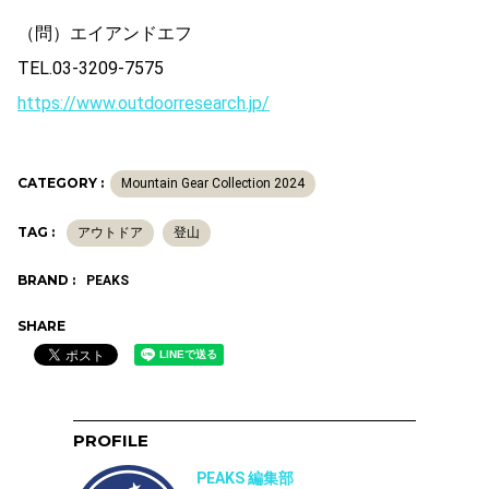
（問）エイアンドエフ
TEL.03-3209-7575
https://www.outdoorresearch.jp/
CATEGORY :
Mountain Gear Collection 2024
TAG :
アウトドア
登山
BRAND :
PEAKS
SHARE
PROFILE
PEAKS 編集部