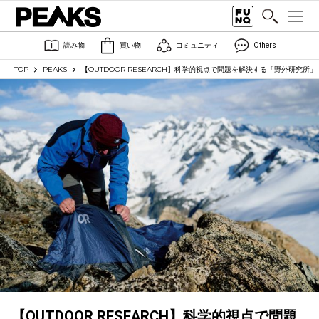
読み物
買い物
コミュニティ
Others
TOP
PEAKS
【OUTDOOR RESEARCH】科学的視点で問題を解決する「野外研究所」
【OUTDOOR RESEARCH】科学的視点で問題