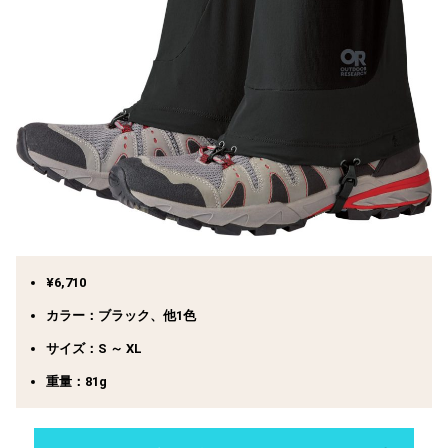
¥6,710
カラー：ブラック、他1色
サイズ：S ～ XL
重量：81g