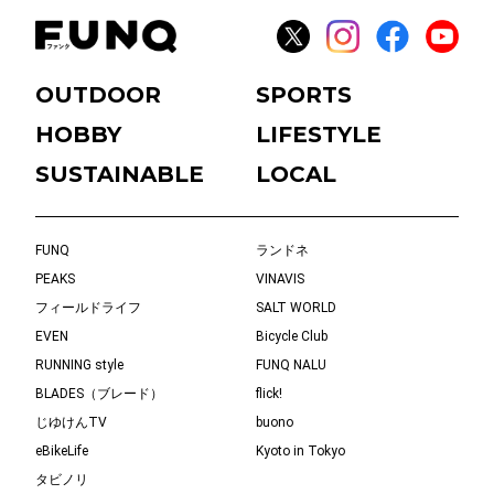
OUTDOOR
SPORTS
HOBBY
LIFESTYLE
SUSTAINABLE
LOCAL
FUNQ
ランドネ
PEAKS
VINAVIS
フィールドライフ
SALT WORLD
EVEN
Bicycle Club
RUNNING style
FUNQ NALU
BLADES（ブレード）
flick!
じゆけんTV
buono
eBikeLife
Kyoto in Tokyo
タビノリ