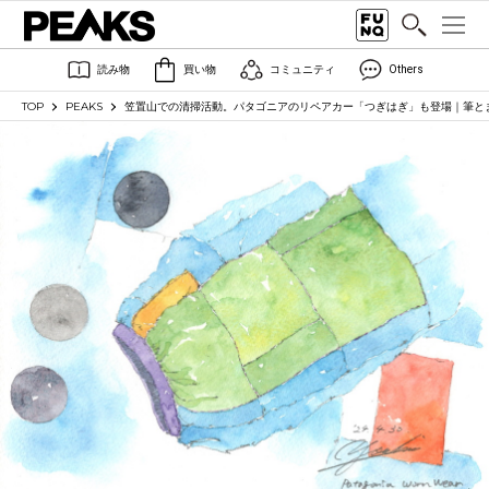
読み物
買い物
コミュニティ
Others
TOP
PEAKS
笠置山での清掃活動。パタゴニアのリペアカー「つぎはぎ」も登場｜筆とま