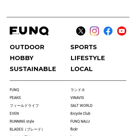
OUTDOOR
SPORTS
HOBBY
LIFESTYLE
SUSTAINABLE
LOCAL
FUNQ
ランドネ
PEAKS
VINAVIS
フィールドライフ
SALT WORLD
EVEN
Bicycle Club
RUNNING style
FUNQ NALU
BLADES（ブレード）
flick!