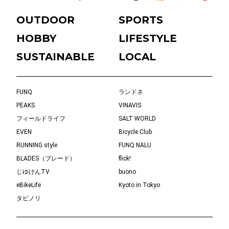
OUTDOOR
SPORTS
HOBBY
LIFESTYLE
SUSTAINABLE
LOCAL
FUNQ
ランドネ
PEAKS
VINAVIS
フィールドライフ
SALT WORLD
EVEN
Bicycle Club
RUNNING style
FUNQ NALU
BLADES（ブレード）
flick!
じゆけんTV
buono
eBikeLife
Kyoto in Tokyo
タビノリ