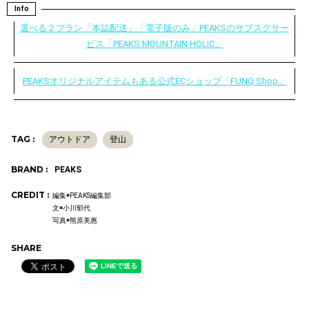
Info
選べる２プラン「本誌配送」「電子版のみ」PEAKSのサブスクサー
ビス「PEAKS MOUNTAIN HOLIC」
PEAKSオリジナルアイテムもある公式ECショップ「FUNQ Shop」
TAG :
アウトドア
登山
BRAND :
PEAKS
CREDIT :
編集◉PEAKS編集部
文◉小川郁代
写真◉熊原美惠
SHARE