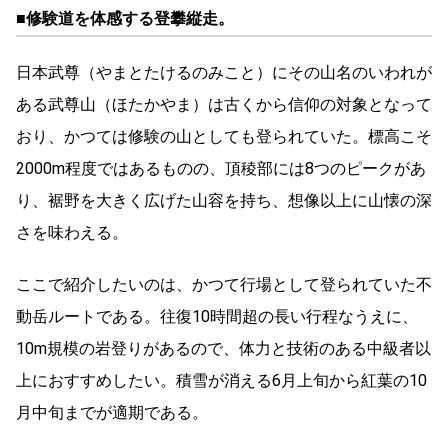
■修験道を体感する登攀縦走。
日本武尊（やまとたけるのみこと）にその山名のいわれが
ある武尊山（ほたかやま）は古くから信仰の対象となって
おり、かつては修験の山としても登られていた。標高こそ
2000m程度ではあるものの、頂稜部には8つのピークがあ
り、裾野を大きく広げた山容を持ち、想像以上に山懐の深
さを味わえる。
ここで紹介したいのは、かつて行場として登られていた不
動岳ルートである。往復10時間超の長い行程なうえに、
10m規模の岩登りがあるので、体力と技術のある中級者以
上におすすめしたい。積雪が消える6月上旬から紅葉の10
月中旬までが適期である。