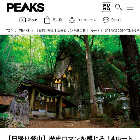
読み物
買い物
コミュニティ
Others
TOP
PEAKS
【日帰り登山】歴史ロマンを感じる！4ルート｜（PEAKS 2024年3月号 
【日帰り登山】歴史ロマンを感じる！4ルート