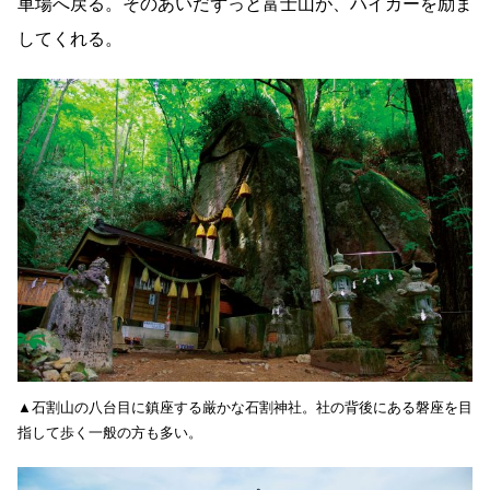
車場へ戻る。そのあいだずっと富士山が、ハイカーを励ま
してくれる。
▲石割山の八台目に鎮座する厳かな石割神社。社の背後にある磐座を目
指して歩く一般の方も多い。