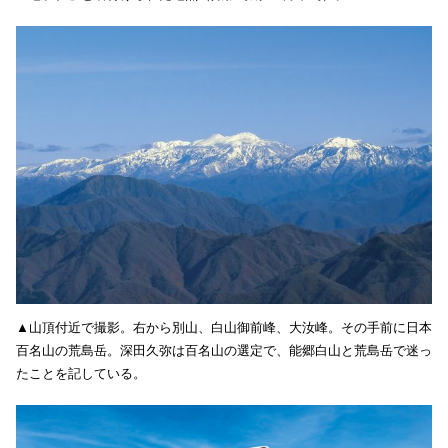
▲山頂付近で撮影。右から別山、白山御前峰、大汝峰。その手前に日本
百名山の荒島岳。深田久弥は百名山の選定で、能郷白山と荒島岳で迷っ
たことを記している。