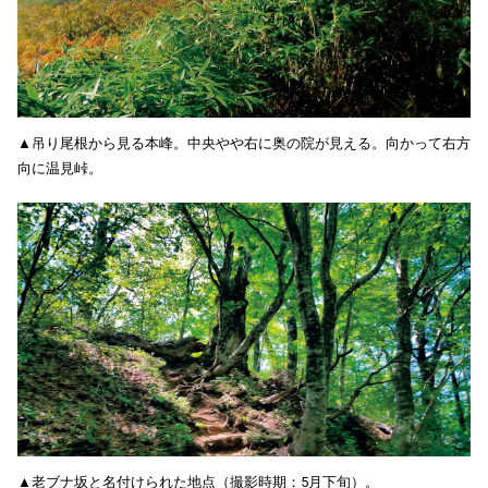
▲吊り尾根から見る本峰。中央やや右に奥の院が見える。向かって右方
向に温見峠。
▲老ブナ坂と名付けられた地点（撮影時期：5月下旬）。