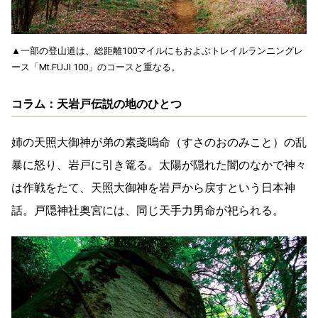
▲一部の登山道は、総距離100マイルにもおよぶトレイルランニングレ
ース「Mt.FUJI 100」のコースと重なる。
コラム：天岩戸伝説の地のひとつ
姉の天照大御神が弟の素戔嗚命（すさのおのみこと）の乱
暴に怒り、岩戸に引き篭る。太陽が隠れた闇のなかで神々
は作戦をたて、天照大御神を岩戸から戻すという日本神
話。戸隠神社奥宮には、同じ天手力男命が祀られる。