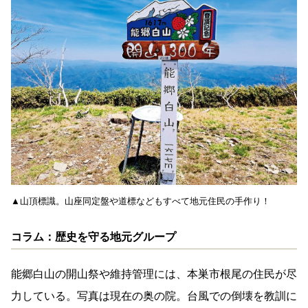
▲山頂標識。山座同定盤や道標などもすべて地元住民の手作り！
コラム：歴史を守る地元グループ
能郷白山の開山祭や維持管理には、本巣市根尾の住民が尽
力している。写真は現在の奥の院。台風での倒壊を教訓に