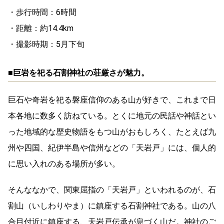
・歩行時間：6時間
・距離：約14.4km
・撮影時期：5月下旬
■巨岩を祀る石割神社の荘厳さが魅力。
巨石や奇岩を祀る磐座信仰のある山が好きで、これまで日
本各地に数多く訪ねている。とくに地元の民話や神話とい
った地域的な歴史物語をもつ山がおもしろく、たとえば九
州や四国、紀伊半島や信州などの「天岩戸」には、個人的
に思い入れのある場所が多い。
そんななかで、関東屈指の「天岩戸」といわれるのが、石
割山（いしわりやま）に鎮座する石割神社である。山の八
合目付近に鎮座する、天岩戸伝承が息づく山だ。神社のご