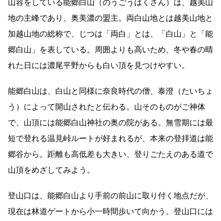
山容をしている能郷白山（のうごうはくさん）は、越美山
地の主峰であり、奥美濃の盟主。両白山地とは越美山地と
加越山地の総称で、じつは「両白」とは、「白山」と「能
郷白山」を表している。周囲よりも高いため、冬や春の晴
れた日には濃尾平野からも白い頂を見つけやすい。
能郷白山は、白山と同様に奈良時代の僧、泰澄（たいちょ
う）によって開山されたと伝わる。山そのものがご神体
で、山頂には能郷白山神社の奥の院がある。無雪期には最
短で登れる温見峠ルートが好まれるが、本来の登拝道は能
郷谷から。距離も高低差も大きい、登りごたえのある道で
山頂をめざしてみよう。
登山口は、能郷白山より手前の前山に取り付く地点だが、
現在は林道ゲートから小一時間歩いて向かう。登山口には