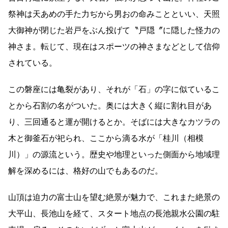
祭神は天あめの手た力ぢから男おの命みことといい、天照
大御神が閉じた岩戸をぶん投げて〝戸隠〞に隠した怪力の
神さま。転じて、現在はスポーツの神さまなどとして信仰
されている。
この磐座には亀裂があり、それが「石」の字に似ているこ
とから石割の名がついた。奥には大きく縦に割れ目があ
り、三回通ると運が開けるとか。そばには大きなカツラの
木と御釜石が祀られ、ここから滴る水が「桂川（相模
川）」の源流という。歴史や地理といった側面から地域理
解を深めるには、格好の山でもあるのだ。
山頂は迫力の富士山を望む絶景が魅力で、これまた絶景の
大平山、長池山を経て、スタート地点の長池親水公園の駐