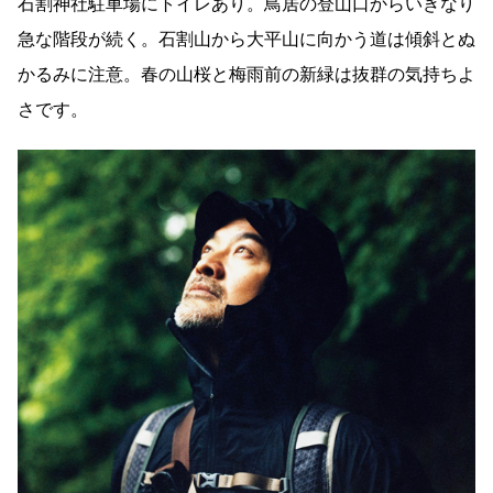
石割神社駐車場にトイレあり。鳥居の登山口からいきなり
急な階段が続く。石割山から大平山に向かう道は傾斜とぬ
かるみに注意。春の山桜と梅雨前の新緑は抜群の気持ちよ
さです。