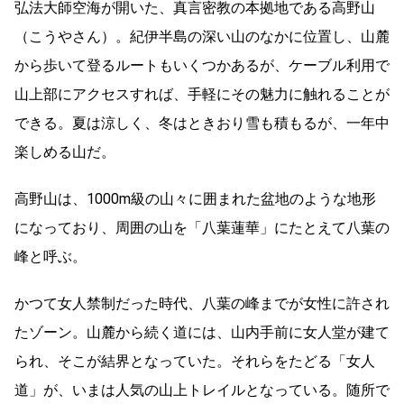
弘法大師空海が開いた、真言密教の本拠地である高野山
（こうやさん）。紀伊半島の深い山のなかに位置し、山麓
から歩いて登るルートもいくつかあるが、ケーブル利用で
山上部にアクセスすれば、手軽にその魅力に触れることが
できる。夏は涼しく、冬はときおり雪も積もるが、一年中
楽しめる山だ。
高野山は、1000m級の山々に囲まれた盆地のような地形
になっており、周囲の山を「八葉蓮華」にたとえて八葉の
峰と呼ぶ。
かつて女人禁制だった時代、八葉の峰までが女性に許され
たゾーン。山麓から続く道には、山内手前に女人堂が建て
られ、そこが結界となっていた。それらをたどる「女人
道」が、いまは人気の山上トレイルとなっている。随所で