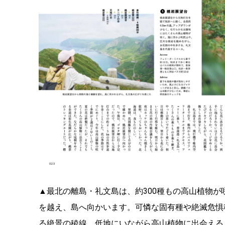
▲最北の離島・礼文島は、約300種もの高山植物
を越え、島へ向かいます。可憐な固有種や絶滅危惧
る絶景の稜線。低地にいながら高山植物に出会える