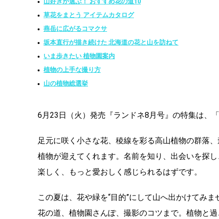
山好きが選ぶ！ おすすめ花の道10
草花をまとう アイテムカタログ
燕岳に広がるコマクサ
坂本直行が描き続けた 北海道の花と山を訪ねて
いま歩きたい 植物園案内
植物の上手な撮り方
山の植物総選挙
6月23日（火）発売『ランドネ8月号』の特集は、
足元に咲く小さな花、稜線を彩る高山植物の群落、
植物が迎えてくれます。名前を知り、出会いを探し
楽しく、もっと愛おしく感じられるはずです。
この夏は、花や緑を“目的”にして山へ出かけてみ
花の道、植物園さんぽ、撮影のコツまで。植物と過