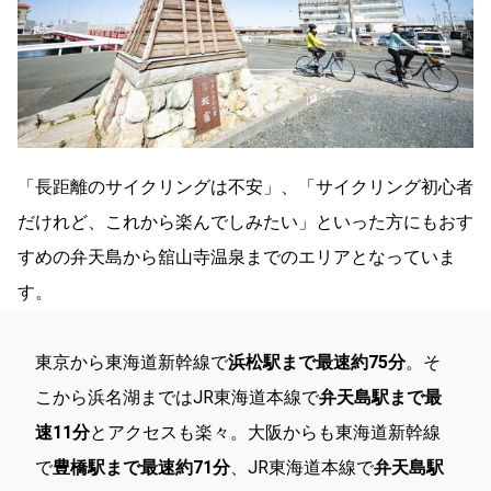
「長距離のサイクリングは不安」、「サイクリング初心者
だけれど、これから楽んでしみたい」といった方にもおす
すめの弁天島から舘山寺温泉までのエリアとなっていま
す。
東京から東海道新幹線で
浜松駅まで最速約75分
。そ
こから浜名湖まではJR東海道本線で
弁天島駅まで最
速11分
とアクセスも楽々。大阪からも東海道新幹線
で
豊橋駅まで最速約71分
、JR東海道本線で
弁天島駅