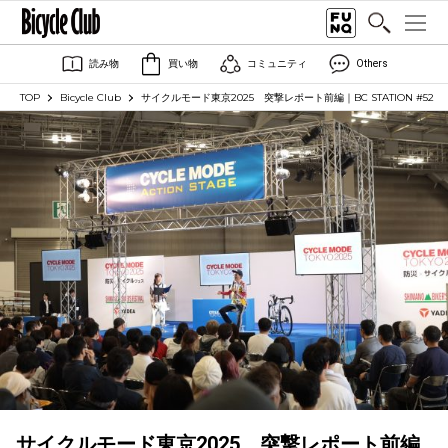
読み物
買い物
コミュニティ
Others
TOP
Bicycle Club
サイクルモード東京2025 突撃レポート前編｜BC STATION #52
サイクルモード東京2025 突撃レポート前編