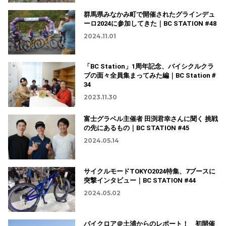
群馬県みなかみ町で開催されたグラインデュ
ーロ2024に参加してきた｜BC STATION #48
2024.11.01
「BC Station」1周年記念、バイシクルクラ
ブの面々全員集まってみた編｜BC Station＃
34
2023.11.30
富士グラベル主催者 田渕君幸さんに聞く 挑戦
の先にあるもの｜BC STATION #45
2024.05.14
サイクルモードTOKYO2024特集、7ブースに
突撃インタビュー｜BC STATION #44
2024.05.02
バイクロア＠土浦からのレポート！ 初開催