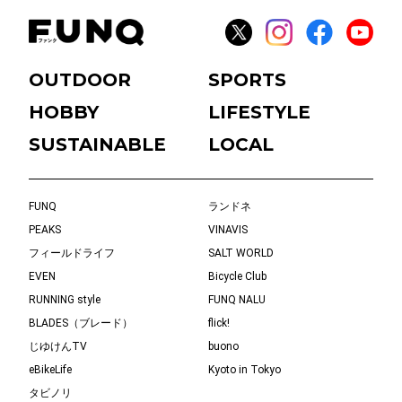
OUTDOOR
SPORTS
HOBBY
LIFESTYLE
SUSTAINABLE
LOCAL
FUNQ
ランドネ
PEAKS
VINAVIS
フィールドライフ
SALT WORLD
EVEN
Bicycle Club
RUNNING style
FUNQ NALU
BLADES（ブレード）
flick!
じゆけんTV
buono
eBikeLife
Kyoto in Tokyo
タビノリ