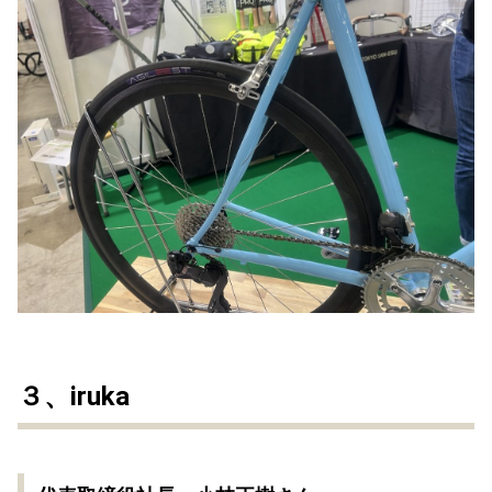
３、iruka