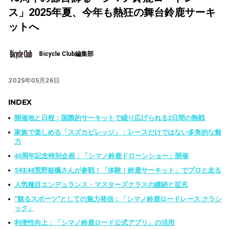
ス」2025年夏、今年も熱狂の舞台鈴鹿サーキ
ットへ
Bicycle Club編集部
2025年05月26日
INDEX
開催地と日程：国際的サーキットで繰り広げられる2日間の熱戦
家族で楽しめる「スズカビレッジ」：レースだけではない多角的な魅
力
40周年記念特別企画：「シマノ鈴鹿ドローンショー」開催
SKE48荒野姫楓さんが参戦！「体験！鈴鹿サーキット」でプロと走る
人気種目エンデュランス・マスターズクラスの継続と拡充
“観るスポーツ”としての魅力発信：「シマノ鈴鹿ロードレース クラシ
ック」
利便性向上：「シマノ鈴鹿ロード公式アプリ」の活用