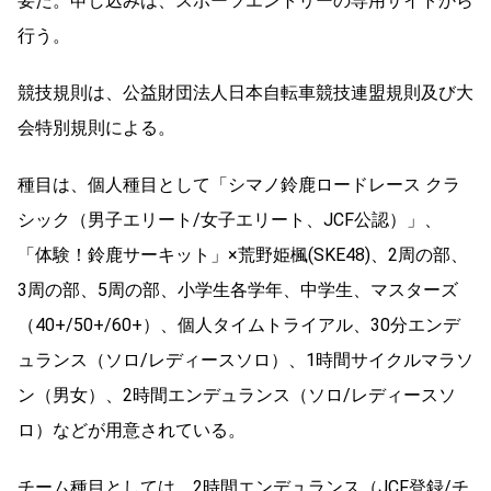
要だ。申し込みは、スポーツエントリーの専用サイト
から
行う。
競技規則は、公益財団法人日本自転車競技連盟規則及び大
会特別規則による。
種目は、個人種目として「シマノ鈴鹿ロードレース クラ
シック（男子エリート/女子エリート、JCF公認）」、
「体験！鈴鹿サーキット」×荒野姫楓(SKE48)、2周の部、
3周の部、5周の部、小学生各学年、中学生、マスターズ
（40+/50+/60+）、個人タイムトライアル、30分エンデ
ュランス（ソロ/レディースソロ）、1時間サイクルマラソ
ン（男女）、2時間エンデュランス（ソロ/レディースソ
ロ）などが用意されている。
チーム種目としては、2時間エンデュランス（JCF登録/チ