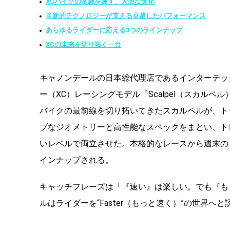
XCバイクの常識を覆す、大胆な進化
革新的テクノロジーが支える卓越したパフォーマンス
あらゆるライダーに応える3つのラインナップ
XCの未来を切り拓く一台
キャノンデールの日本総代理店であるインターテック
ー（XC）レーシングモデル「Scalpel（スカルペ
バイクの最前線を切り拓いてきたスカルペルが、トラ
ブなジオメトリーと高性能なスペックをまとい、ト
いレベルで両立させた。本格的なレースから週末の
インナップされる。
キャッチフレーズは「『速い』は楽しい。でも『も
ルはライダーを“Faster（もっと速く）”の世界へ