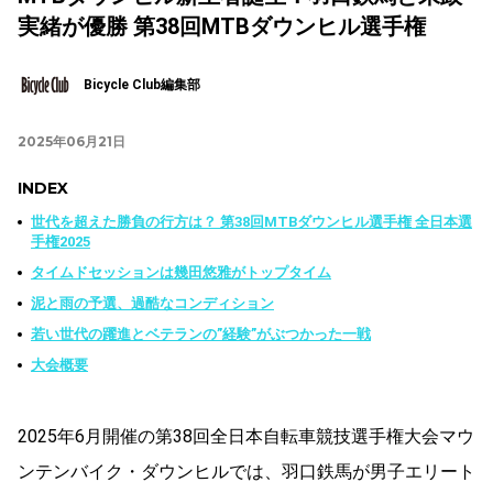
実緒が優勝 第38回MTBダウンヒル選手権
Bicycle Club編集部
2025年06月21日
INDEX
世代を超えた勝負の行方は？ 第38回MTBダウンヒル選手権 全日本選
手権2025
タイムドセッションは幾田悠雅がトップタイム
泥と雨の予選、過酷なコンディション
若い世代の躍進とベテランの”経験”がぶつかった一戦
大会概要
2025年6月開催の第38回全日本自転車競技選手権大会マウ
ンテンバイク・ダウンヒルでは、羽口鉄馬が男子エリート