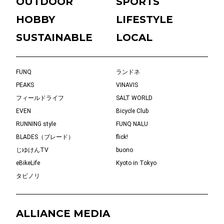
OUTDOOR
SPORTS
HOBBY
LIFESTYLE
SUSTAINABLE
LOCAL
FUNQ
ランドネ
PEAKS
VINAVIS
フィールドライフ
SALT WORLD
EVEN
Bicycle Club
RUNNING style
FUNQ NALU
BLADES（ブレード）
flick!
じゆけんTV
buono
eBikeLife
Kyoto in Tokyo
タビノリ
ALLIANCE MEDIA