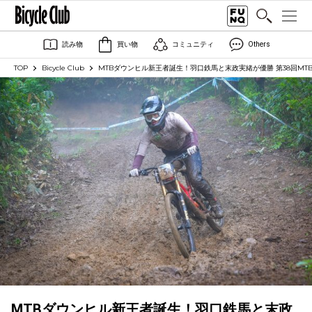
読み物
買い物
コミュニティ
Others
TOP
Bicycle Club
MTBダウンヒル新王者誕生！羽口鉄馬と末政実緒が優勝 第38回MT
MTBダウンヒル新王者誕生！羽口鉄馬と末政