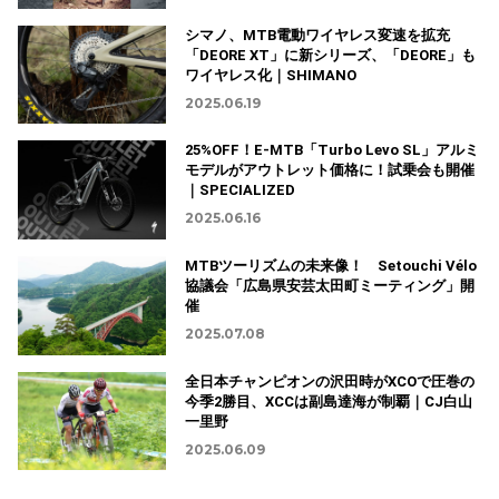
シマノ、MTB電動ワイヤレス変速を拡充
「DEORE XT」に新シリーズ、「DEORE」も
ワイヤレス化｜SHIMANO
2025.06.19
25%OFF！E-MTB「Turbo Levo SL」アルミ
モデルがアウトレット価格に！試乗会も開催
｜SPECIALIZED
2025.06.16
MTBツーリズムの未来像！ Setouchi Vélo
協議会「広島県安芸太田町ミーティング」開
催
2025.07.08
全日本チャンピオンの沢田時がXCOで圧巻の
今季2勝目、XCCは副島達海が制覇｜CJ白山
一里野
2025.06.09