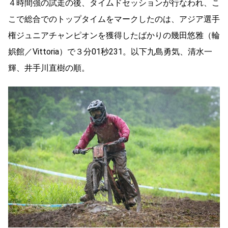
４時間強の試走の後、タイムドセッションが行なわれ、こ
こで総合でのトップタイムをマークしたのは、アジア選手
権ジュニアチャンピオンを獲得したばかりの幾田悠雅（輪
娯館／Vittoria）で３分01秒231。以下九島勇気、清水一
輝、井手川直樹の順。