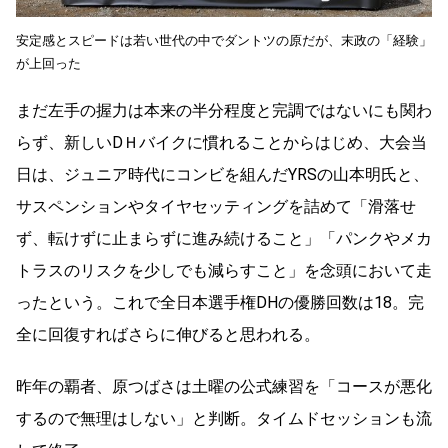
安定感とスピードは若い世代の中でダントツの原だが、末政の「経験」
が上回った
まだ左手の握力は本来の半分程度と完調ではないにも関わ
らず、新しいDＨバイクに慣れることからはじめ、大会当
日は、ジュニア時代にコンビを組んだYRSの山本明氏と、
サスペンションやタイヤセッティングを詰めて「滑落せ
ず、転けずに止まらずに進み続けること」「パンクやメカ
トラスのリスクを少しでも減らすこと」を念頭において走
ったという。これで全日本選手権DHの優勝回数は18。完
全に回復すればさらに伸びると思われる。
昨年の覇者、原つばさは土曜の公式練習を「コースが悪化
するので無理はしない」と判断。タイムドセッションも流