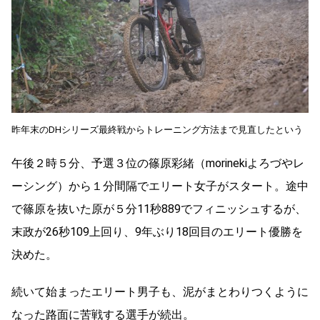
昨年末のDHシリーズ最終戦からトレーニング方法まで見直したという
午後２時５分、予選３位の篠原彩緒（morinekiよろづやレ
ーシング）から１分間隔でエリート女子がスタート。途中
で篠原を抜いた原が５分11秒889でフィニッシュするが、
末政が26秒109上回り、9年ぶり18回目のエリート優勝を
決めた。
続いて始まったエリート男子も、泥がまとわりつくように
なった路面に苦戦する選手が続出。