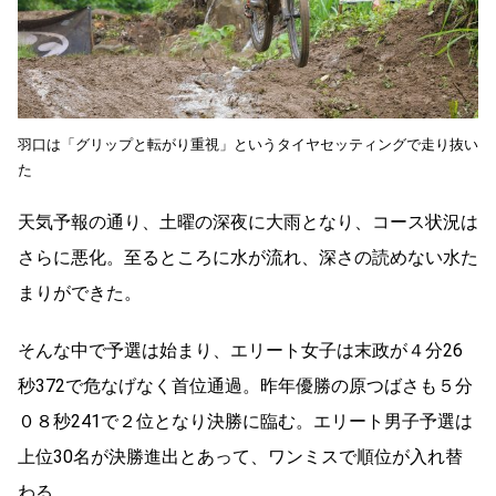
羽口は「グリップと転がり重視」というタイヤセッティングで走り抜い
た
天気予報の通り、土曜の深夜に大雨となり、コース状況は
さらに悪化。至るところに水が流れ、深さの読めない水た
まりができた。
そんな中で予選は始まり、エリート女子は末政が４分26
秒372で危なげなく首位通過。昨年優勝の原つばさも５分
０８秒241で２位となり決勝に臨む。エリート男子予選は
上位30名が決勝進出とあって、ワンミスで順位が入れ替
わる。